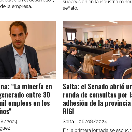
supervisión en la industria minera
 de la empresa.
señaló.
ina: “La minería en
Salta: el Senado abrió u
generado entre 30
ronda de consultas por l
mil empleos en los
adhesión de la provincia
ños"
RIGI
08/2024
Salta
06/08/2024
íguez
En la primera jornada se escuch