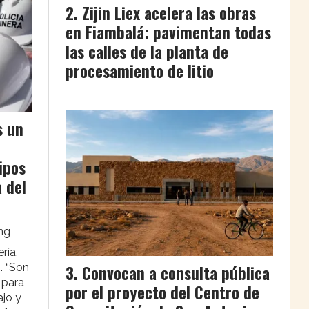
Zijin Liex acelera las obras
en Fiambalá: pavimentan todas
las calles de la planta de
procesamiento de litio
s un
ipos
a del
ing
ría,
. “Son
Convocan a consulta pública
 para
por el proyecto del Centro de
ajo y