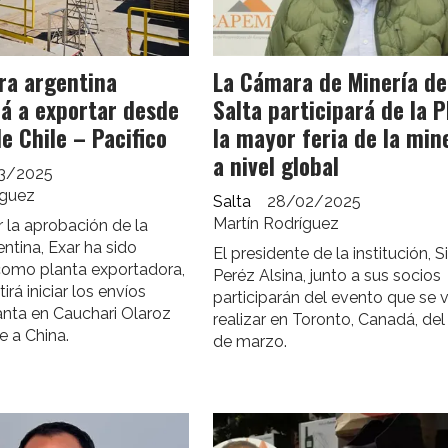
ra argentina
La Cámara de Minería de
á a exportar desde
Salta participará de la 
de Chile – Pacifico
la mayor feria de la min
a nivel global
3/2025
íguez
Salta
28/02/2025
Martín Rodríguez
 la aprobación de la
tina, Exar ha sido
El presidente de la institución, 
como planta exportadora,
Peréz Alsina, junto a sus socios
irá iniciar los envíos
participarán del evento que se 
anta en Cauchari Olaroz
realizar en Toronto, Canadá, del 
e a China.
de marzo.