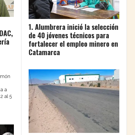
Alumbrera inició la selección
PDAC,
de 40 jóvenes técnicos para
ería
fortalecer el empleo minero en
Catamarca
Simón
va a
2 al 5