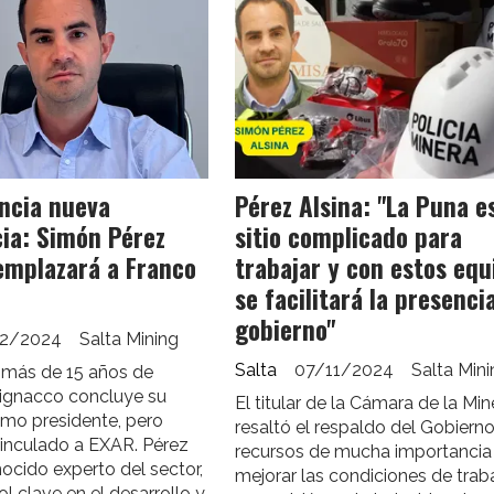
ncia nueva
Pérez Alsina: "La Puna e
ia: Simón Pérez
sitio complicado para
emplazará a Franco
trabajar y con estos equ
se facilitará la presenci
gobierno"
2/2024
Salta Mining
Salta
07/11/2024
Salta Min
más de 15 años de
Mignacco concluye su
El titular de la Cámara de la Mine
o presidente, pero
resaltó el respaldo del Gobierno
vinculado a EXAR. Pérez
recursos de mucha importancia
nocido experto del sector,
mejorar las condiciones de trab
ol clave en el desarrollo y