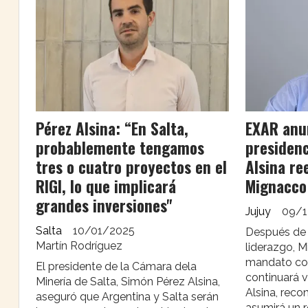
Pérez Alsina: “En Salta,
EXAR anu
probablemente tengamos
presidenc
tres o cuatro proyectos en el
Alsina re
RIGI, lo que implicará
Mignacco
grandes inversiones"
Jujuy
09/1
Salta
10/01/2025
Después de 
Martín Rodríguez
liderazgo, 
mandato com
El presidente de la Cámara dela
continuará 
Minería de Salta, Simón Pérez Alsina,
Alsina, reco
aseguró que Argentina y Salta serán
asumirá un r