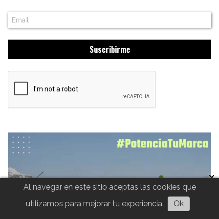
Suscribirme
Al navegar en este sitio aceptas las cookies que
utilizamos para mejorar tu experiencia.
Ok