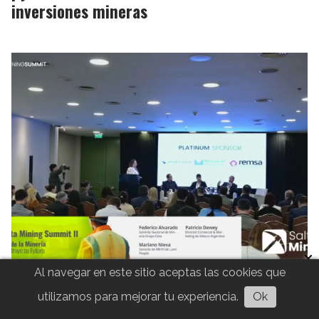
inversiones mineras
Al navegar en este sitio aceptas las cookies que
Formación, adaptación y talento local,
las claves para acceder a los nuevos
utilizamos para mejorar tu experiencia.
Ok
empleos